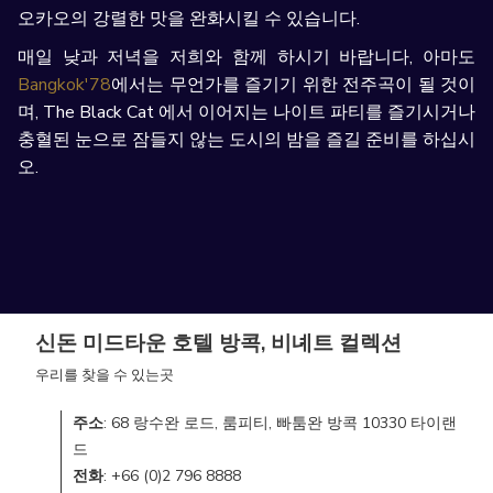
오카오의 강렬한 맛을 완화시킬 수 있습니다.
매일 낮과 저녁을 저희와 함께 하시기 바랍니다, 아마도
Bangkok'78
에서는 무언가를 즐기기 위한 전주곡이 될 것이
며, The Black Cat 에서 이어지는 나이트 파티를 즐기시거나
충혈된 눈으로 잠들지 않는 도시의 밤을 즐길 준비를 하십시
오.
신돈 미드타운 호텔 방콕, 비녜트 컬렉션
우리를 찾을 수 있는곳
주소
: 68 랑수완 로드, 룸피티, 빠툼완 방콕 10330 타이랜
드
전화
: +66 (0)2 796 8888