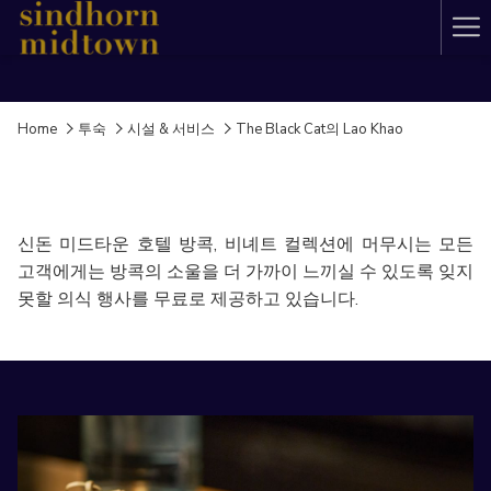
Ha
Me
Home
투숙
시설 & 서비스
The Black Cat의 Lao Khao
The Black Cat의 Lao Khao
신돈 미드타운 호텔 방콕, 비녜트 컬렉션에 머무시는 모든
고객에게는 방콕의 소울을 더 가까이 느끼실 수 있도록 잊지
못할 의식 행사를 무료로 제공하고 있습니다.