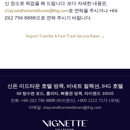
신 장소로 픽업을 해 드립니다. 보다 자세한 내용은,
stay.sindhornmidtown@ihg.com
로 연락을 주시거나 +66
(0)2 796 8888으로 연락 주시기 바랍니다.
창
Airport Transfer & Fast Track Service Rates
닫
기
신돈 미드타운 호텔 방콕, 비녜트 컬렉션, IHG 호텔
68 랑수완 로드, 룸피티, 빠툼완 방콕, 타이랜드 10330
전화:
+66 (0)2 796 8888
(타이랜드),
+800 2222 7172
(국제)
이메일:
stay.sindhornmidtown@ihg.com