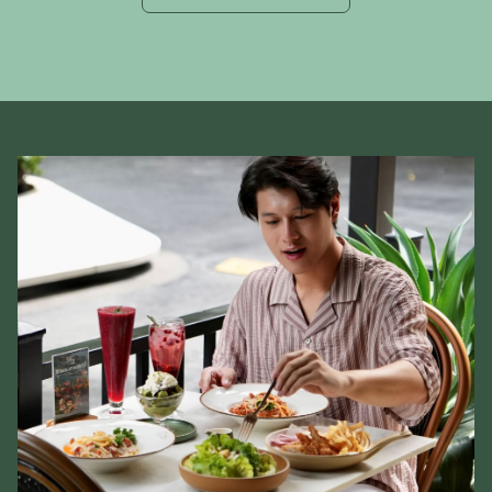
启
内
新
容
视
窗