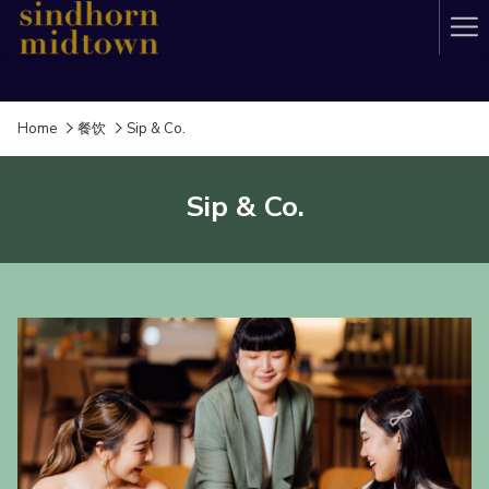
Ha
Me
Home
餐饮
Sip & Co.
Sip & Co.