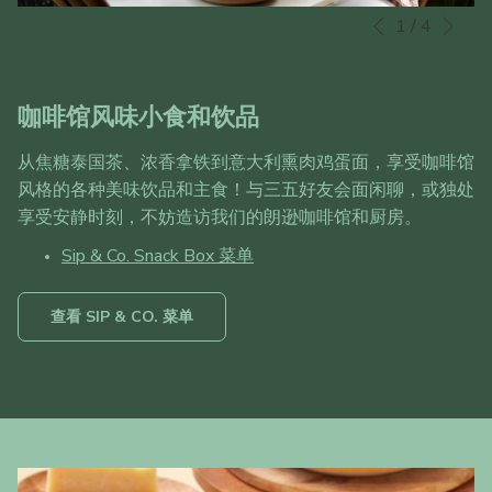
下一页
1
/
4
幻
点
上一页
灯
击
片
以
放
下
咖啡馆风味小食和饮品
映
链
控
接
从焦糖泰国茶、浓香拿铁到意大利熏肉鸡蛋面，享受咖啡馆
制
将
风格的各种美味饮品和主食！与三五好友会面闲聊，或独处
按
更
享受安静时刻，不妨造访我们的朗逊咖啡馆和厨房。
钮
新
Sip & Co. Snack Box 菜单
上
面
的
开
查看 SIP & CO. 菜单
启
内
新
容
视
窗