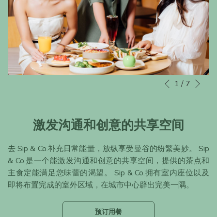
下一页
1
/
7
幻
点
上一页
灯
击
片
以
放
下
激发沟通和创意的共享空间
映
链
控
接
去 Sip & Co.补充日常能量，放纵享受曼谷的纷繁美妙。 Sip
制
将
& Co.是一个能激发沟通和创意的共享空间，提供的茶点和
按
更
主食定能满足您味蕾的渴望。 Sip & Co.拥有室内座位以及
钮
新
即将布置完成的室外区域，在城市中心辟出完美一隅。
上
面
的
开
预订用餐