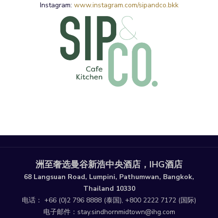
Instagram:
www.instagram.com/sipandco.bkk
洲至奢选曼谷新浩中央酒店，IHG酒店
68 Langsuan Road, Lumpini, Pathumwan, Bangkok,
Thailand 10330
电话：
+66 (0)2 796 8888
(泰国),
+800 2222 7172
(国际)
电子邮件：
stay.sindhornmidtown@ihg.com