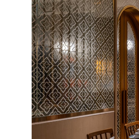
片
放
映