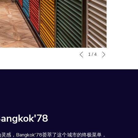
下一页
幻
点
1
/
4
上一页
灯
击
片
以
放
下
映
链
控
接
制
将
按
更
钮
新
angkok'78
上
面
感，Bangkok'78荟萃了这个城市的终极菜单，
的