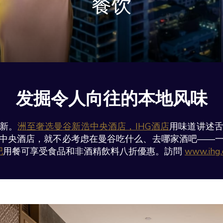
餐饮
发掘令人向往的本地风味
新。
洲至奢选曼谷新浩中央酒店，IHG酒店
用味道讲述
中央酒店，就不必考虑在曼谷吃什么、去哪家酒吧——
吧
用餐可享受食品和非酒精飲料八折優惠。訪問
www.ihg.