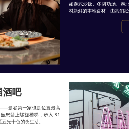
如泰式炒饭、冬阴功汤、泰
材新鲜的本地食材，由我们经
国酒吧
料理馆——曼谷第一家也是位置最高
当您登上螺旋楼梯，步入 31
南区五光十色的夜生活。