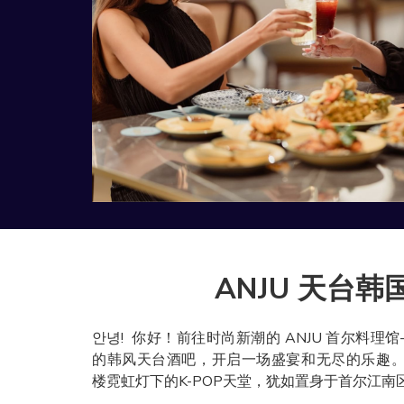
ANJU 天台韩
안녕! ​ 你好！前往时尚新潮的 ANJU 首尔
的韩风天台酒吧，开启一场盛宴和无尽的乐趣。
楼霓虹灯下的K-POP天堂，犹如置身于首尔江