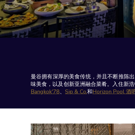
曼谷拥有深厚的美食传统，并且不断推陈出
味美食，以及创新亚洲融合菜肴。入住新浩
Bangkok'78
、
Sip & Co.
和
Horizon Pool 酒
幻
灯