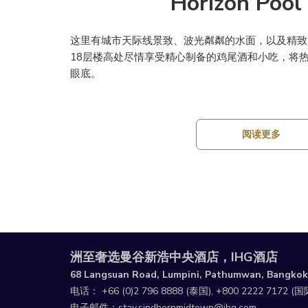
Horizon Poo
这里有城市天际线景致、波光粼粼的水面，以及精致的酒饮。
18层楼高处尽情享受精心制备的鸡尾酒和小吃，将
眼底。
阅读更多
洲至奢选曼谷新浩中央酒店，IHG酒店
68 Langsuan Road, Lumpini, Pathumwan, Bangkok
电话：
+66 (0)2 796 8888
(泰国),
+800 2222 7172
(国
电子邮件：
stay.sindhornmidtown@ihg.com