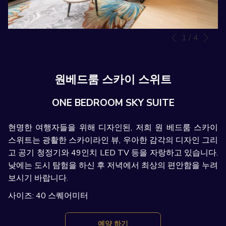
Nex
1
/
4
Slideshow
Clicking
Previous
control
on
buttons
the
following
원베드룸 스카이 스위트
links
will
ONE BEDROOM SKY SUITE
update
the
현명한 여행자들을 위해 디자인된, 저희 원 베드룸 스카이
content
스위트는 광활한 스카이라인 뷰, 우아한 감각의 디자인 그리
above
고 공기 청정기와 49인치 LED TV 등을 자랑하고 있습니다.
낮에는 도시 탐험을 하신 후 저녁에서 최상의 편안함을 누려
보시기 바랍니다.
사이즈: 40 스퀘어미터
창
예약 하기