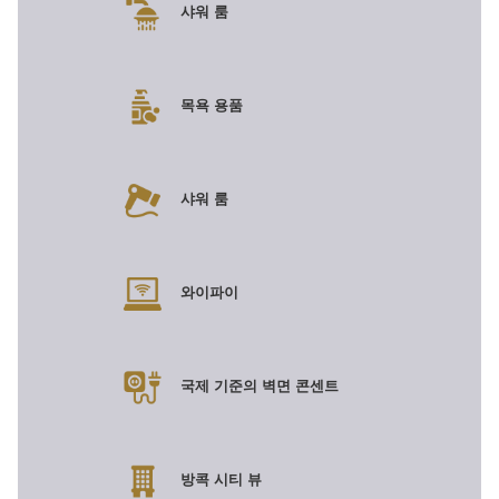
샤워 룸
목욕 용품
샤워 룸
와이파이
국제 기준의 벽면 콘센트
방콕 시티 뷰