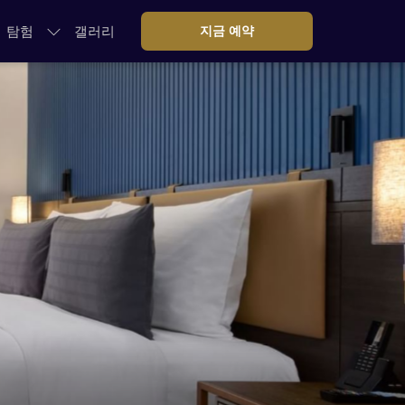
탐험
갤러리
지금 예약