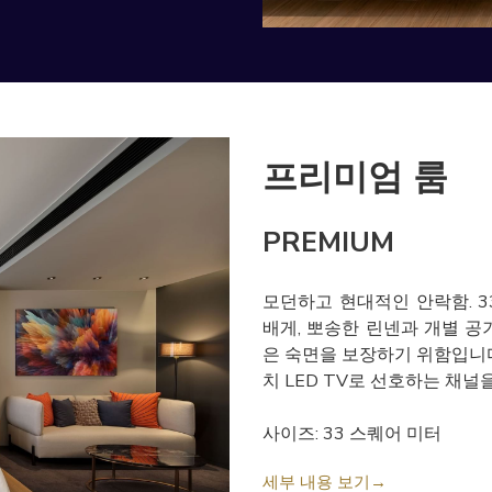
프리미엄 룸
PREMIUM
모던하고 현대적인 안락함. 
배게, 뽀송한 린넨과 개별 공
은 숙면을 보장하기 위함입니다
치 LED TV로 선호하는 채널
사이즈: 33 스퀘어 미터
세부 내용 보기