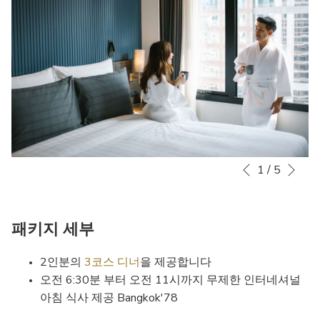
Nex
1
/
5
Slideshow
Clicking
Previous
control
on
buttons
the
following
패키지 세부
links
will
2인분의
3코스 디너
을 제공합니다
update
오전 6:30분 부터 오전 11시까지 무제한 인터네셔널
the
아침 식사 제공 Bangkok'78
content