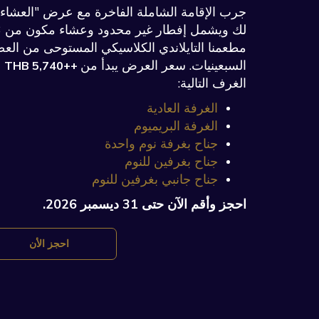
جرب الإقامة الشاملة الفاخرة مع عرض "العشاء و
لك ويشمل إفطار غير محدود وعشاء مكون من 3 أطباق من
مطعمنا التايلاندي الكلاسيكي المستوحى من العص
السبعينيات. سعر العرض يبدأ من
ف
++THB 5,740
الغرف التالية:
الغرفة العادية
الغرفة البريميوم
جناح بغرفة نوم واحدة
جناح بغرفين للنوم
جناح جانبي بغرفين للنوم
احجز وأقم الآن حتى 31 ديسمبر 2026.
يفتح
احجز الأن
في
علامة
تبويب
جديدة