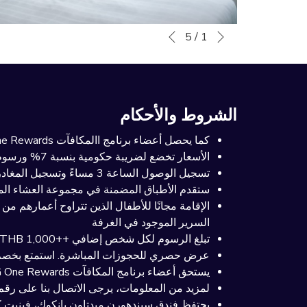
التالي
أزرار
سيؤدي
5
/
1
السابق
النقر
التحكم
في
فوق
عرض
الروابط
التالية
الشرائح
الشروط والأحكام
إلى
تحديث
كما يحصل أعضاء برنامج االمكافآت IHG One Rewards على خصم إضافي 5%
المحتوى
الأسعار تخضع لضريبة حكومية بنسبة 7% ورسوم خدمة بنسبة 10%
أعلاه
تسجيل الوصول الساعة 3 مساءً وتسجيل المغادرة عند الظهر
ستقدم الأطباق المضمنة في مجموعة العشاء المش
السرير الموجود في الغرفة
تبلغ الرسوم لكل شخص إضافي ++THB 1,000 شاملة السرير الإضافي
عرض حصري للحجوزات المباشرة. استمتع بخصم بنسبة 20% على خدمة «فاست تراك» في المطار، ابتداءً من 1,200 بات تايلاند
يستحق أعضاء برنامج المكافآت IHG One Rewards الحصول على المزايا وفقًا لحالة عضوية النزيل
لمزيد من المعلومات، يرجى الاتصال بنا على رقم الهاتف 8888 796 2(0) 66+ أو عنوان البريد الإلكتروني wn@ihg.com
يحتفظ فندق سيندهورن ميدتاون بانكوك، فينيت كولكشن، أحد فنادق مجموعة IHG بالحق في 