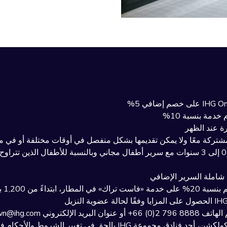
تركة معًا ولا يمكن تقديمها بشكل منفصل في أوقات مختلفة أو في من
ي صافي للشخص الواحد
stay.sindhornmidto
تغيير الشروط والأحكام في أي وقت وبدون إشعار مسبق