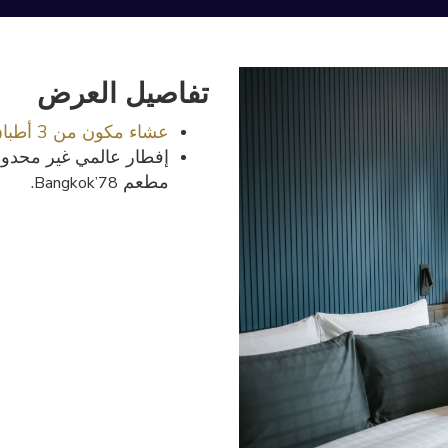
تفاصيل العرض
عشاء مكون من 3 أطباق
إفطار عالمي غير محدو
مطعم
.
Bangkok’78