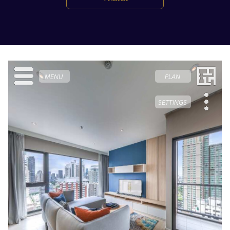
啟
新
標
籤
頁