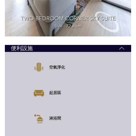
便利設施
空氣淨化
起居區
淋浴間