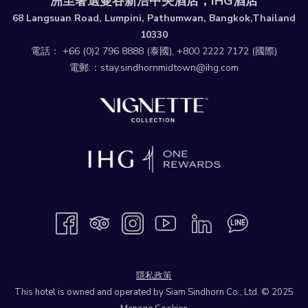
洲至奢選曼谷新浩中央酒店，IHG酒店
68 Langsuan Road, Lumpini, Pathumwan, Bangkok,Thailand
10330
電話：
+66 (0)2 796 8888
(泰國),
+800 2222 7172
(國際)
電郵:：
stay.sindhornmidtown@ihg.com
隱私政策
This hotel is owned and operated by Siam Sindhorn Co., Ltd. © 2025