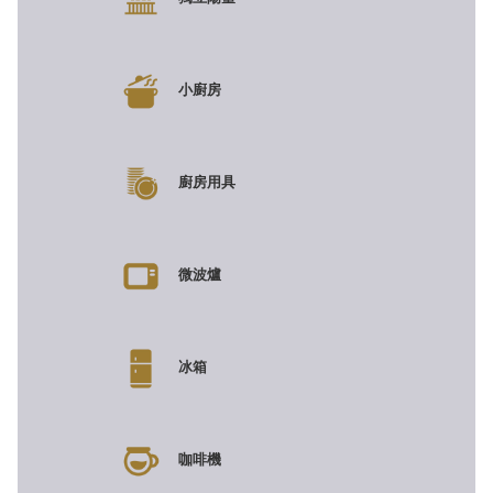
小廚房
廚房用具
微波爐
冰箱
咖啡機