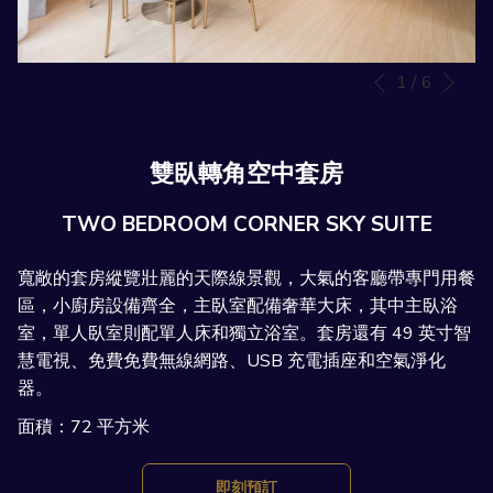
下
1
/
6
容
選
先前
量
擇
表
您
的
雙臥轉角空中套房
活
動
TWO BEDROOM CORNER SKY SUITE
寬敞的套房縱覽壯麗的天際線景觀，大氣的客廳帶專門用餐
區，小廚房設備齊全，主臥室配備奢華大床，其中主臥浴
室，單人臥室則配單人床和獨立浴室。套房還有 49 英寸智
慧電視、免費免費無線網路、USB 充電插座和空氣淨化
器。
面積：72 平方米
開
即刻預訂