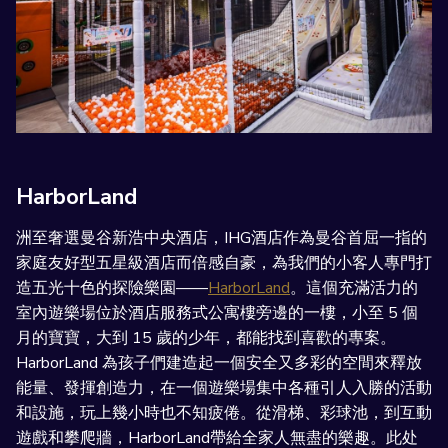
HarborLand
洲至奢選曼谷新浩中央酒店，IHG酒店作為曼谷首屈一指的
家庭友好型五星級酒店而倍感自豪，為我們的小客人專門打
造五光十色的探險樂園——
HarborLand
。這個充滿活力的
室內遊樂場位於酒店服務式公寓樓旁邊的一樓，小至 5 個
月的寶寶，大到 15 歲的少年，都能找到喜歡的專案。
HarborLand 為孩子們建造起一個安全又多彩的空間來釋放
能量、發揮創造力，在一個遊樂場集中各種引人入勝的活動
和設施，玩上幾小時也不知疲倦。從滑梯、彩球池，到互動
遊戲和攀爬牆，HarborLand帶給全家人無盡的樂趣。此处