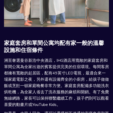
家庭套房和單間公寓均配有家一般的溫馨
設施和住宿條件
洲至奢選曼谷新浩中央酒店，IHG酒店用寬敞的家庭套房和
單間公寓為全家出遊的賓客提供完美的住宿環境。每間客房
都擁有寬敞的起居區，配有49英寸LED電視，最適合來一
場家庭電影之夜，另外還有設備齊全的小廚房，給孩子做做
飯或烹飪一頓家庭晚餐非常方便。家庭套房配備多功能洗衣
烘乾機，為全家人省去了洗衣服務的麻煩和開銷。有了免費
無線網路，家長可以保持聯繫繼續工作，孩子們則可以觀看
喜愛的動畫片或YouTube Kids。