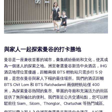
與家人一起探索曼谷的打卡勝地
曼谷是一座兼收並蓄的城市，彙集繽紛藝術和文化，使其成
為一個迷人的探索之地。洲至奢選曼谷新浩中央酒店，IHG
酒店地理位置優越，距離兩個 BTS 輕軌站只需步行 5 分
鐘，是您在曼谷與家人下榻的最佳場所。我們的酒店距離
BTS Chit Lom 和 BTS Ratchadamri 兩個輕軌站僅 400
米，為探索曼谷熱鬧的集市、華麗的寺廟和充滿活力的街區
提供了無與倫比的便利。我們靠近公共交通站點，您可以輕
鬆前往 Siam、Silom、Thonglor、Chatuchak 等熱門城區。