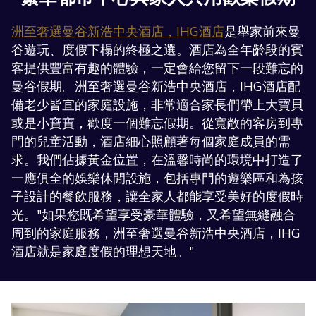
洲至奢選曼谷新浩中央酒店，IHG酒店
是舉家前來曼
谷遊玩、度假下榻的終極之選。酒店為全年齡段的賓
客提供豐富有趣的體驗，一定會給您留下一段難忘的
曼谷假期。洲至奢選曼谷新浩中央酒店，IHG酒店配
備老少皆宜的家庭設施，非常適合家長們帶上大寶貝
或是小寶寶，歡度一個難忘假期。從寬敞的客房到專
門的兒童活動，酒店細心照顧著每個家庭成員的需
求。我們佔據黃金位置，在溫馨時尚的環境中打造了
一應俱全的娛樂休閒設施，包括專門的遊樂區和為孩
子設計的餐飲服務，讓全家人都能享受美好的度假時
光。"如果您既希望享受豪華體驗，又希望無縫融合
周到的家庭服務，洲至奢選曼谷新浩中央酒店，IHG
酒店就是家庭度假的理想天地。"