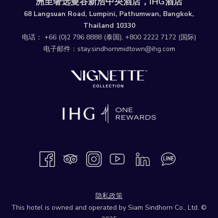
洲至奢选曼谷新浩中央酒店，IHG酒店
68 Langsuan Road, Lumpini, Pathumwan, Bangkok,
Thailand 10330
电话：
+66 (0)2 796 8888
(泰国),
+800 2222 7172
(国际)
电子邮件：
stay.sindhornmidtown@ihg.com
隐私政策
This hotel is owned and operated by Siam Sindhorn Co., Ltd. ©