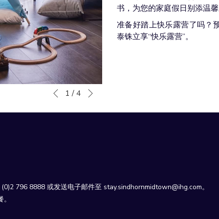
书，为您的家庭假日别添温馨
准备好踏上快乐露营了吗？预
泰铢立享“快乐露营”。
下一页
幻
点
1
/
4
上一页
灯
击
片
以
放
下
映
链
控
接
制
将
按
更
钮
新
96 8888 或发送电子邮件至 stay.sindhornmidtown@ihg.com。
上
餐。
面