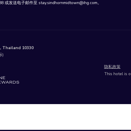
的
或发送电子邮件至 stay.sindhornmidtown@ihg.com。
内
容
, Thailand 10330
际)
隐私政策
This hotel is