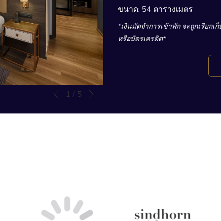
ขนาด: 54 ตารางเมตร
*เงินมัดจำการเข้าพัก จะถูกเรียกเ
หรือบัตรเครดิต*
Next
Slideshow
Clicking
1
/
5
Previous
control
on
buttons
the
following
links
will
update
the
content
above