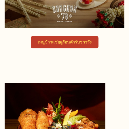
เ
เมนูข้าวแช่ฤดูร้อนตำรับชาววัง
ปิ
ด
ใ
น
แ
ท็
บ
ใ
ห
ม่