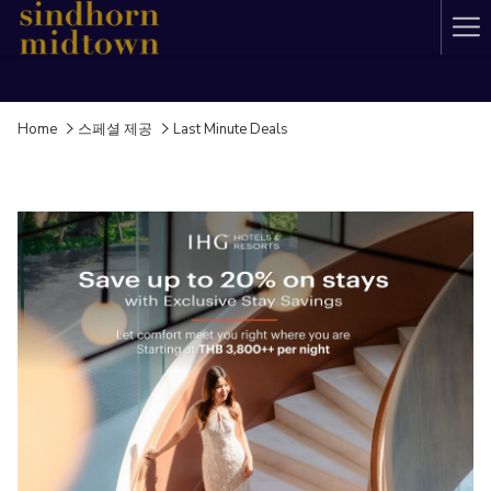
Ha
Me
Home
스페셜 제공
Last Minute Deals