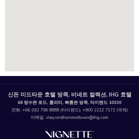
신돈 미드타운 호텔 방콕, 비녜트 컬렉션, IHG 호텔
68 랑수완 로드, 룸피티, 빠툼완 방콕, 타이랜드 10330
전화:
+66 (0)2 796 8888
(타이랜드),
+800 2222 7172
(국제)
이메일:
stay.sindhornmidtown@ihg.com