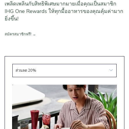
เพลิดเพลินกับสิทธิพิเศษมากมายเมื่อคุณเป็นสมาชิก
IHG One Rewards ให้ทุกมื้ออาหารของคุณคุ้มค่ามาก
ยิ่งขึ้น!
สมัครสมาชิกฟรี!
ส่วนลด 20%