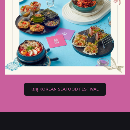
เ
เมนู KOREAN SEAFOOD FESTIVAL
ปิ
ด
ใ
น
แ
ท็
บ