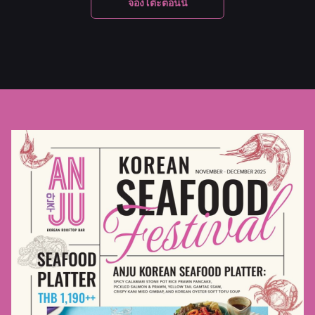
เปิด
จองโต๊ะตอนนี้
ใน
แท็บ
ใหม่