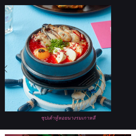
ใ
ห
ม่
Previous
ซุปเต้าหู้หอยนางรมเกาหลี