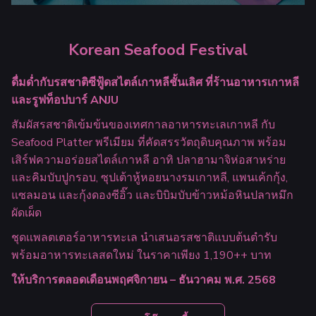
Korean Seafood Festival
ดื่มด่ำกับรสชาติซีฟู้ดสไตล์เกาหลีชั้นเลิศ ที่ร้านอาหารเกาหลี
และรูฟท็อปบาร์ ANJU
สัมผัสรสชาติเข้มข้นของเทศกาลอาหารทะเลเกาหลี กับ
Seafood Platter พรีเมียม ที่คัดสรรวัตถุดิบคุณภาพ พร้อม
เสิร์ฟความอร่อยสไตล์เกาหลี อาทิ ปลาฮามาจิห่อสาหร่าย
และคิมบับปูกรอบ, ซุปเต้าหู้หอยนางรมเกาหลี, แพนเค้กกุ้ง,
แซลมอน และกุ้งดองซีอิ๊ว และบิบิมบับข้าวหม้อหินปลาหมึก
ผัดเผ็ด
ชุดเเพลตเตอร์อาหารทะเล นำเสนอรสชาติแบบต้นตำรับ
พร้อมอาหารทะเลสดใหม่ ในราคาเพียง 1,190++ บาท
ให้บริการตลอดเดือนพฤศจิกายน – ธันวาคม พ.ศ. 2568