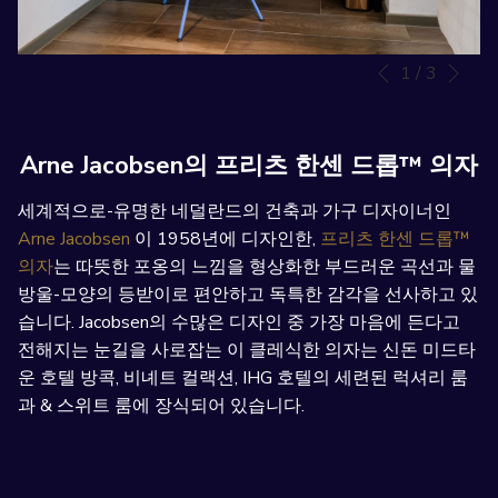
Nex
1
/
3
Slideshow
Clicking
Previous
control
on
buttons
the
following
Arne Jacobsen의 프리츠 한센 드롭™ 의자
links
will
세계적으로-유명한 네덜란드의 건축과 가구 디자이너인
update
Arne Jacobsen
이 1958년에 디자인한,
프리츠 한센 드롭™
the
의자
는 따뜻한 포옹의 느낌을 형상화한 부드러운 곡선과 물
content
방울-모양의 등받이로 편안하고 독특한 감각을 선사하고 있
above
습니다. Jacobsen의 수많은 디자인 중 가장 마음에 든다고
전해지는 눈길을 사로잡는 이 클레식한 의자는 신돈 미드타
운 호텔 방콕, 비녜트 컬랙션, IHG 호텔의 세련된 럭셔리 룸
과 & 스위트 룸에 장식되어 있습니다.