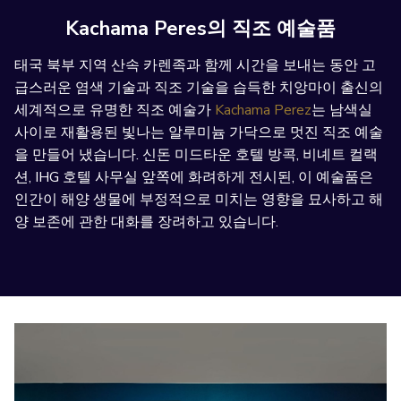
following
Kachama Peres의 직조 예술품
links
will
태국 북부 지역 산속 카렌족과 함께 시간을 보내는 동안 고
update
급스러운 염색 기술과 직조 기술을 습득한 치앙마이 출신의
the
세계적으로 유명한 직조 예술가
Kachama Perez
는 남색실
content
사이로 재활용된 빛나는 알루미늄 가닥으로 멋진 직조 예술
above
을 만들어 냈습니다. 신돈 미드타운 호텔 방콕, 비녜트 컬랙
션, IHG 호텔 사무실 앞쪽에 화려하게 전시된, 이 예술품은
인간이 해양 생물에 부정적으로 미치는 영향을 묘사하고 해
양 보존에 관한 대화를 장려하고 있습니다.