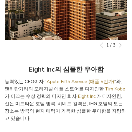
Nex
1
/
3
Slideshow
Clicking
Previous
control
on
buttons
the
following
Eight Inc의 심플한 우아함
links
will
능력있는 CEO이자 "
Apple Fifth Avenue (애플 5번가)
"와,
update
맨하탄거리의 오리지널 애플 스토어를 디자인한
Tim Kobe
the
가 이끄는 수상 경력의 디자인 회사
Eight Inc.
가 디자인한,
content
신돈 미드타운 호텔 방콕, 비녜트 컬랙션, IHG 호텔의 모든
above
장소는 방콕의 현지 매력이 가득한 심플한 우아함을 자랑하
고 있습니다.