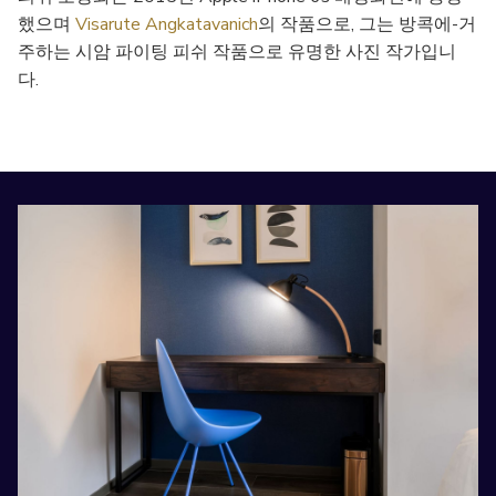
above
했으며
Visarute Angkatavanich
의 작품으로, 그는 방콕에-거
주하는 시암 파이팅 피쉬 작품으로 유명한 사진 작가입니
다.