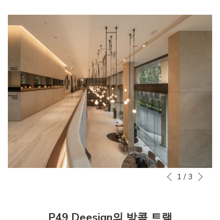
Nex
1
/
3
Slideshow
Clicking
Previous
control
on
buttons
the
following
P49 Deesign의 방콕 트램