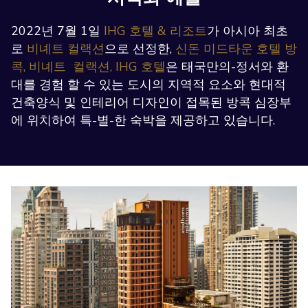
2022년 7월 1일
IHG 호텔 & 리조트
가 아시아 최초
로
비녜트 컬랙션
으로 선정한,
신돈 미드타운 호텔 방
콕, 비녜트 컬랙션, IHG 호텔
은 태국만의-정서와 환
대를 경험 할 수 있는 도시의 지역적 요소와 현대적
건축양식 및 인테리어 디자인이 접목된 방콕 심장부
에 위치하여 특-별-한 숙박을 제공하고 있습니다.