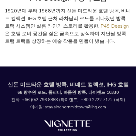
links
will
1920년대 부터 1968년까지 신돈 미드타운 호텔 방콕, 비녜
update
트 컬랙션, IHG 호텔 근처 라차담리 로드를 지나왔던 방콕
the
트램 시스템인 실롬 라인의 스토리를 활용한,
P49 Deesign
content
은 호텔 로비 공간을 짙은 금속으로 장식하여 지난날 방콕
above
트램 트랙을 상징하는 예술 작품을 만들어 냈습니다.
신돈 미드타운 호텔 방콕, 비녜트 컬렉션, IHG 호텔
68 랑수완 로드, 룸피티, 빠툼완 방콕, 타이랜드 10330
전화:
+66 (0)2 796 8888
(타이랜드),
+800 2222 7172
(국제)
이메일:
stay.sindhornmidtown@ihg.com