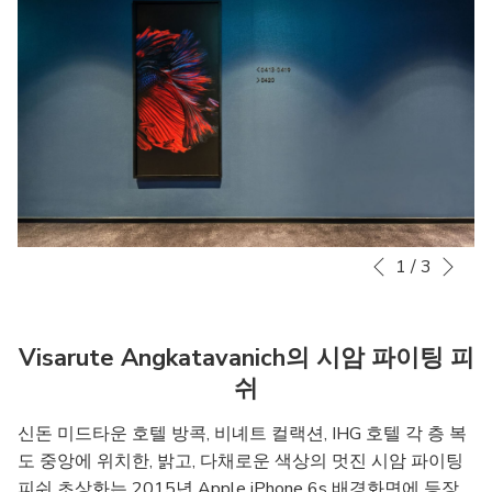
Nex
1
/
3
Slideshow
Clicking
Previous
control
on
buttons
the
following
Visarute Angkatavanich의 시암 파이팅 피
links
쉬
will
update
신돈 미드타운 호텔 방콕, 비녜트 컬랙션, IHG 호텔 각 층 복
the
도 중앙에 위치한, 밝고, 다채로운 색상의 멋진 시암 파이팅
content
피쉬 초상화는 2015년 Apple iPhone 6s 배경화면에 등장